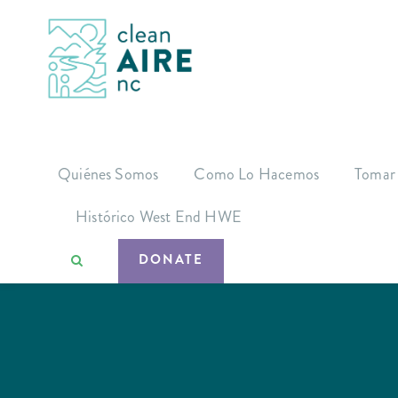
Quiénes Somos
Como Lo Hacemos
Tomar
Histórico West End HWE
DONATE