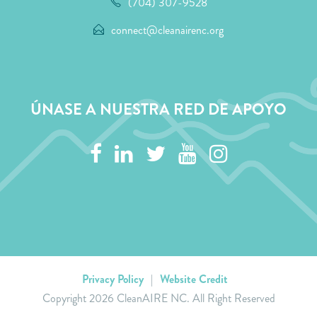
(704) 307-9528
connect@cleanairenc.org
ÚNASE A NUESTRA RED DE APOYO
Privacy Policy
|
Website Credit
Copyright
2026 CleanAIRE NC. All Right Reserved